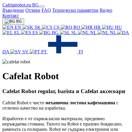
Cafelatrobot.eu BG
Въведение
Отзиви
FAQ
Технически параметри
Видео
Контакт
BG
EN
SK
CS
RO
HR
HU
EL
ES
BG
SL
NL
NL
DA
SV
PT
FI
Cafelat Robot
Cafelat Robot regular, barista и Cafelat аксесоари
Cafelat Robot е чисто
механична лостова кафемашина
с
отлично качество на изработка.
Изработен е от първокласни материали, предимно
неръждаема стомана. Тялото на Robot е прахово боядисано,
рамената са полирани. Robot не съдържа електронни или