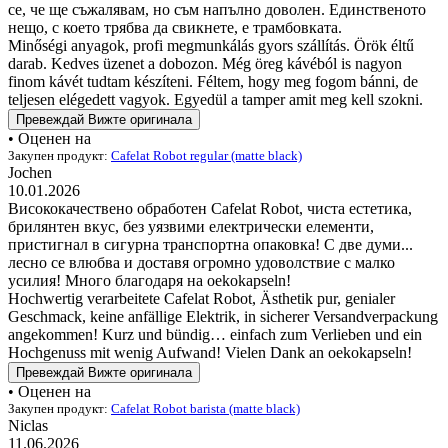
се, че ще съжалявам, но съм напълно доволен. Единственото
нещо, с което трябва да свикнете, е трамбовката.
Minőségi anyagok, profi megmunkálás gyors szállítás. Örök éltű
darab. Kedves üzenet a dobozon. Még öreg kávéból is nagyon
finom kávét tudtam készíteni. Féltem, hogy meg fogom bánni, de
teljesen elégedett vagyok. Egyedül a tamper amit meg kell szokni.
Превеждай
Вижте оригинала
• Оценен на
Закупен продукт:
Cafelat Robot regular (matte black)
Jochen
10.01.2026
Висококачествено обработен Cafelat Robot, чиста естетика,
брилянтен вкус, без уязвими електрически елементи,
пристигнал в сигурна транспортна опаковка! С две думи...
лесно се влюбва и доставя огромно удоволствие с малко
усилия! Много благодаря на oekokapseln!
Hochwertig verarbeitete Cafelat Robot, Ästhetik pur, genialer
Geschmack, keine anfällige Elektrik, in sicherer Versandverpackung
angekommen! Kurz und bündig… einfach zum Verlieben und ein
Hochgenuss mit wenig Aufwand! Vielen Dank an oekokapseln!
Превеждай
Вижте оригинала
• Оценен на
Закупен продукт:
Cafelat Robot barista (matte black)
Niclas
11.06.2026