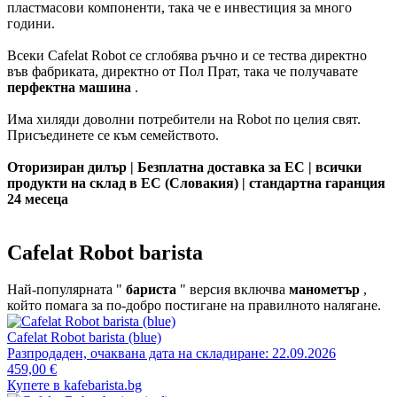
пластмасови компоненти, така че е инвестиция за много
години.
Всеки Cafelat Robot се сглобява ръчно и се тества директно
във фабриката, директно от Пол Прат, така че получавате
перфектна машина
.
Има хиляди доволни потребители на Robot по целия свят.
Присъединете се към семейството.
Оторизиран дилър | Безплатна доставка за ЕС | всички
продукти на склад в ЕС (Словакия) | стандартна гаранция
24 месеца
Cafelat Robot barista
Най-популярната "
бариста
" версия включва
манометър
,
който помага за по-добро постигане на правилното налягане.
Cafelat Robot barista (blue)
Разпродаден, очаквана дата на складиране: 22.09.2026
459,00 €
Купете в kafebarista.bg