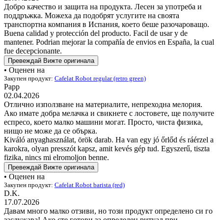
Добро качество и защита на продукта. Лесен за употреба и
поддръжка. Можеха да подобрят услугите на своята
транспортна компания в Испания, което беше разочароващо.
Buena calidad y protección del producto. Facil de usar y de
mantener. Podrian mejorar la compañía de envios en España, la cual
fue decepcionante.
Превеждай
Вижте оригинала
• Оценен на
Закупен продукт:
Cafelat Robot regular (retro green)
Papp
02.04.2026
Отлично използване на материалите, непреходна мелория.
Ако имате добра мелачка и свикнете с лостовете, ще получите
еспресо, което малко машини могат. Просто, чиста физика,
нищо не може да се обърка.
Kiváló anyaghasználat, örök darab. Ha van egy jó őrlőd és ráérzel a
karokra, olyan presszót kapsz, amit kevés gép tud. Egyszerű, tiszta
fizika, nincs mi elromoljon benne.
Превеждай
Вижте оригинала
• Оценен на
Закупен продукт:
Cafelat Robot barista (red)
D.K.
17.07.2026
Давам много малко отзиви, но този продукт определено си го
заслужава! Ако сте готови за определен ритуал при