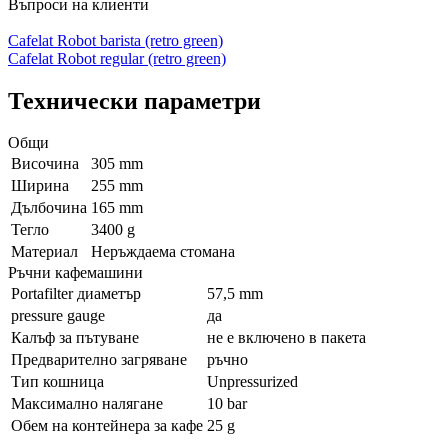
Въпроси на клиенти
Cafelat Robot barista (retro green)
Cafelat Robot regular (retro green)
Технически параметри
Общи
Височина
305 mm
Ширина
255 mm
Дълбочина
165 mm
Тегло
3400 g
Материал
Неръждаема стомана
Ръчни кафемашини
Portafilter диаметър
57,5 mm
pressure gauge
да
Калъф за пътуване
не е включено в пакета
Предварително загряване
ръчно
Тип кошница
Unpressurized
Максимално налягане
10 bar
Обем на контейнера за кафе
25 g