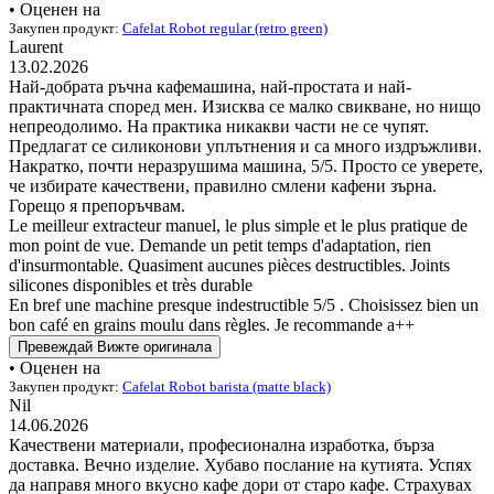
• Оценен на
Закупен продукт:
Cafelat Robot regular (retro green)
Laurent
13.02.2026
Най-добрата ръчна кафемашина, най-простата и най-
практичната според мен. Изисква се малко свикване, но нищо
непреодолимо. На практика никакви части не се чупят.
Предлагат се силиконови уплътнения и са много издръжливи.
Накратко, почти неразрушима машина, 5/5. Просто се уверете,
че избирате качествени, правилно смлени кафени зърна.
Горещо я препоръчвам.
Le meilleur extracteur manuel, le plus simple et le plus pratique de
mon point de vue. Demande un petit temps d'adaptation, rien
d'insurmontable. Quasiment aucunes pièces destructibles. Joints
silicones disponibles et très durable
En bref une machine presque indestructible 5/5 . Choisissez bien un
bon café en grains moulu dans règles. Je recommande a++
Превеждай
Вижте оригинала
• Оценен на
Закупен продукт:
Cafelat Robot barista (matte black)
Nil
14.06.2026
Качествени материали, професионална изработка, бърза
доставка. Вечно изделие. Хубаво послание на кутията. Успях
да направя много вкусно кафе дори от старо кафе. Страхувах