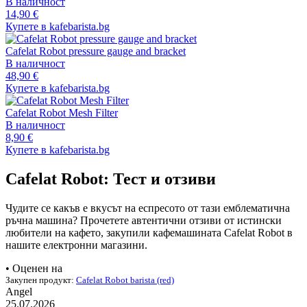
В наличност
14,90 €
Купете в kafebarista.bg
Cafelat Robot pressure gauge and bracket
В наличност
48,90 €
Купете в kafebarista.bg
Cafelat Robot Mesh Filter
В наличност
8,90 €
Купете в kafebarista.bg
Cafelat Robot: Тест и отзиви
Чудите се какъв е вкусът на еспресото от тази емблематична
ръчна машина? Прочетете автентични отзиви от истински
любители на кафето, закупили кафемашината Cafelat Robot в
нашите електронни магазини.
• Оценен на
Закупен продукт:
Cafelat Robot barista (red)
Angel
25.07.2026