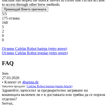
machine has helped me unlock flavors in coffee that I'm not act able
to access through other brew methods.
Превеждай
Вижте оригинала
5/5
175 отзива
168
5
2
0
0
Отзиви Cafelat Robot barista (retro green)
Отзиви Cafelat Robot regular (retro green)
FAQ
Jens
27.03.2026
• Клиент от
4barista.de
Закупен продукт:
Cafelat Robot barista (matte black)
Здравейте, щепселът за предварително загряване на
кошницата включен ли е в доставката или трябва да се поръча
отделно?
Servus,