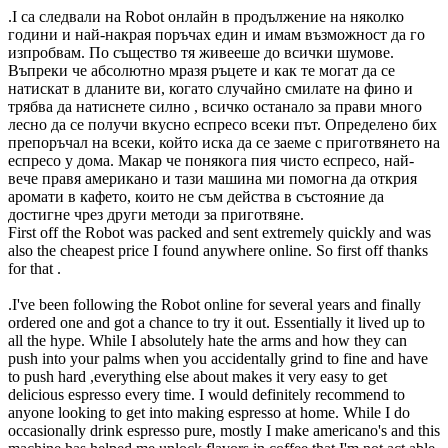
.I са следвали на Robot онлайн в продължение на няколко
години и най-накрая поръчах един и имам възможност да го
изпробвам. По същество тя живееше до всички шумове.
Въпреки че абсолютно мразя ръцете и как те могат да се
натискат в дланите ви, когато случайно смилате на фино и
трябва да натиснете силно , всичко останало за прави много
лесно да се получи вкусно еспресо всеки път. Определено бих
препоръчал на всеки, който иска да се заеме с приготвянето на
еспресо у дома. Макар че понякога пия чисто еспресо, най-
вече правя американо и тази машина ми помогна да открия
аромати в кафето, които не съм действа в състояние да
достигне чрез други методи за приготвяне.
First off the Robot was packed and sent extremely quickly and was
also the cheapest price I found anywhere online. So first off thanks
for that .
.I've been following the Robot online for several years and finally
ordered one and got a chance to try it out. Essentially it lived up to
all the hype. While I absolutely hate the arms and how they can
push into your palms when you accidentally grind to fine and have
to push hard ,everything else about makes it very easy to get
delicious espresso every time. I would definitely recommend to
anyone looking to get into making espresso at home. While I do
occasionally drink espresso pure, mostly I make americano's and this