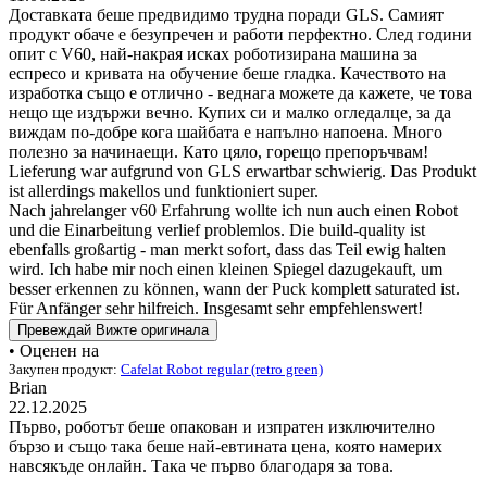
Доставката беше предвидимо трудна поради GLS. Самият
продукт обаче е безупречен и работи перфектно. След години
опит с V60, най-накрая исках роботизирана машина за
еспресо и кривата на обучение беше гладка. Качеството на
изработка също е отлично - веднага можете да кажете, че това
нещо ще издържи вечно. Купих си и малко огледалце, за да
виждам по-добре кога шайбата е напълно напоена. Много
полезно за начинаещи. Като цяло, горещо препоръчвам!
Lieferung war aufgrund von GLS erwartbar schwierig. Das Produkt
ist allerdings makellos und funktioniert super.
Nach jahrelanger v60 Erfahrung wollte ich nun auch einen Robot
und die Einarbeitung verlief problemlos. Die build-quality ist
ebenfalls großartig - man merkt sofort, dass das Teil ewig halten
wird. Ich habe mir noch einen kleinen Spiegel dazugekauft, um
besser erkennen zu können, wann der Puck komplett saturated ist.
Für Anfänger sehr hilfreich. Insgesamt sehr empfehlenswert!
Превеждай
Вижте оригинала
• Оценен на
Закупен продукт:
Cafelat Robot regular (retro green)
Brian
22.12.2025
Първо, роботът беше опакован и изпратен изключително
бързо и също така беше най-евтината цена, която намерих
навсякъде онлайн. Така че първо благодаря за това.