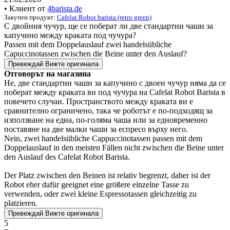
• Клиент от
4barista.de
Закупен продукт:
Cafelat Robot barista (retro green)
С двойния чучур, ще се поберат ли две стандартни чаши за
капучино между краката под чучура?
Passen mit dem Doppelauslauf zwei handelsübliche
Capuccinotassen zwischen die Beine unter den Auslauf?
Превеждай
Вижте оригинала
Отговорът на магазина
Не, две стандартни чаши за капучино с двоен чучур няма да се
поберат между краката ви под чучура на Cafelat Robot Barista в
повечето случаи. Пространството между краката ви е
сравнително ограничено, така че роботът е по-подходящ за
използване на една, по-голяма чаша или за едновременно
поставяне на две малки чаши за еспресо върху него.
Nein, zwei handelsübliche Cappuccinotassen passen mit dem
Doppelauslauf in den meisten Fällen nicht zwischen die Beine unter
den Auslauf des Cafelat Robot Barista.
Der Platz zwischen den Beinen ist relativ begrenzt, daher ist der
Robot eher dafür geeignet eine größere einzelne Tasse zu
verwenden, oder zwei kleine Espressotassen gleichzeitig zu
platzieren.
Превеждай
Вижте оригинала
5