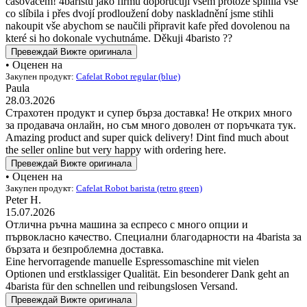
časovačem! 4baristu jako firmu doporučuji všem protože splnila vše
co slíbila i přes dvojí prodloužení doby naskladnění jsme stihli
nakoupit vše abychom se naučili připravit kafe před dovolenou na
které si ho dokonale vychutnáme. Děkuji 4baristo ??
Превеждай
Вижте оригинала
• Оценен на
Закупен продукт:
Cafelat Robot regular (blue)
Paula
28.03.2026
Страхотен продукт и супер бърза доставка! Не открих много
за продавача онлайн, но съм много доволен от поръчката тук.
Amazing product and super quick delivery! Dint find much about
the seller online but very happy with ordering here.
Превеждай
Вижте оригинала
• Оценен на
Закупен продукт:
Cafelat Robot barista (retro green)
Peter H.
15.07.2026
Отлична ръчна машина за еспресо с много опции и
първокласно качество. Специални благодарности на 4barista за
бързата и безпроблемна доставка.
Eine hervorragende manuelle Espressomaschine mit vielen
Optionen und erstklassiger Qualität. Ein besonderer Dank geht an
4barista für den schnellen und reibungslosen Versand.
Превеждай
Вижте оригинала