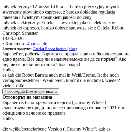
młynek ręczny: 1Zpresso J-Ultra — bardzo precyzyjny młynek
stworzony głównie do espresso, z bardzo dokładną regulacją
mielenia i świetnym stosunkiem jakości do ceny.
młynek elektryczny: Eureka — wysokiej jakości elektryczny
młynek do espresso, bardzo dobrze sprawdza się z Cafelat Robot.
Christoph Schuster
19.03.2026
• Клиент от
4barista.de
Закупен продукт:
Cafelat Robot barista (blue)
Здравейте, роботът Бариста се предлагаше и в бяло/кремаво по
едно време. Все още ли е наличен/може ли да се поръча? Ако
не, ще се появи ли отново? Благодаря!
Hallo,
es gab die Robot Barista auch mal in Weiß/Creme. Ist die noch
verfügbar/bestellbar? Wenn Nein, kommt die nochmal, wieder?
viele Grüße
Превеждай
Вижте оригинала
Отговорът на магазина
Здравейте, бяло-кремавата версия („Creamy White“)
съществуваше преди, но не се произвежда от около 2021 г. и
официално вече не се предлага.
Hallo,
die weiße/cremefarbene Version („Creamy White“) gab es