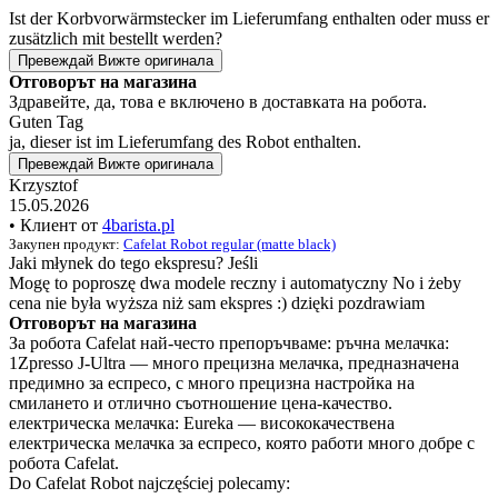
Ist der Korbvorwärmstecker im Lieferumfang enthalten oder muss er
zusätzlich mit bestellt werden?
Превеждай
Вижте оригинала
Отговорът на магазина
Здравейте, да, това е включено в доставката на робота.
Guten Tag
ja, dieser ist im Lieferumfang des Robot enthalten.
Превеждай
Вижте оригинала
Krzysztof
15.05.2026
• Клиент от
4barista.pl
Закупен продукт:
Cafelat Robot regular (matte black)
Jaki młynek do tego ekspresu? Jeśli
Mogę to poproszę dwa modele reczny i automatyczny No i żeby
cena nie była wyższa niż sam ekspres :) dzięki pozdrawiam
Отговорът на магазина
За робота Cafelat най-често препоръчваме: ръчна мелачка:
1Zpresso J-Ultra — много прецизна мелачка, предназначена
предимно за еспресо, с много прецизна настройка на
смилането и отлично съотношение цена-качество.
електрическа мелачка: Eureka — висококачествена
електрическа мелачка за еспресо, която работи много добре с
робота Cafelat.
Do Cafelat Robot najczęściej polecamy: