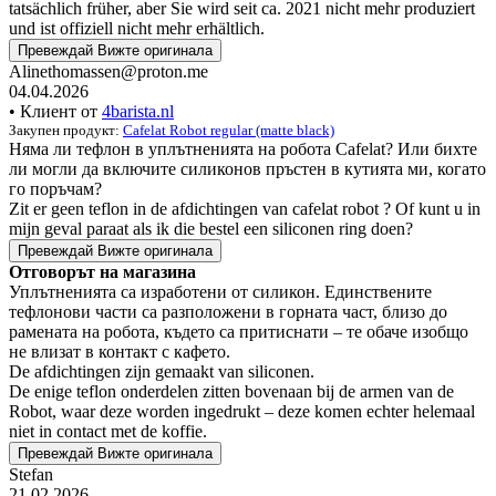
tatsächlich früher, aber Sie wird seit ca. 2021 nicht mehr produziert
und ist offiziell nicht mehr erhältlich.
Превеждай
Вижте оригинала
Alinethomassen@proton.me
04.04.2026
• Клиент от
4barista.nl
Закупен продукт:
Cafelat Robot regular (matte black)
Няма ли тефлон в уплътненията на робота Cafelat? Или бихте
ли могли да включите силиконов пръстен в кутията ми, когато
го поръчам?
Zit er geen teflon in de afdichtingen van cafelat robot ? Of kunt u in
mijn geval paraat als ik die bestel een siliconen ring doen?
Превеждай
Вижте оригинала
Отговорът на магазина
Уплътненията са изработени от силикон. Единствените
тефлонови части са разположени в горната част, близо до
рамената на робота, където са притиснати – те обаче изобщо
не влизат в контакт с кафето.
De afdichtingen zijn gemaakt van siliconen.
De enige teflon onderdelen zitten bovenaan bij de armen van de
Robot, waar deze worden ingedrukt – deze komen echter helemaal
niet in contact met de koffie.
Превеждай
Вижте оригинала
Stefan
21.02.2026