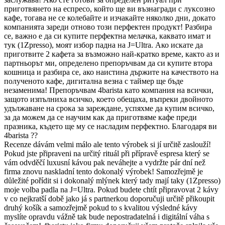
приготвянето на еспресо, който ще ви възнагради с луксозно
кафе, тогава не се колебайте и изчакайте няколко дни, докато
компанията зареди отново този перфектен продукт! Разбира
се, важно е да си купите перфектна мелачка, каквато имат и
тук (1Zpresso), моят избор падна на J=Ultra. Ако искате да
приготвите 2 кафета за възможно най-кратко време, както аз и
партньорът ми, определено препоръчвам да си купите втора
кошница и разбира се, ако наистина държите на качеството на
полученото кафе, дигитална везна с таймер ще бъде
незаменима! Препоръчвам 4barista като компания на всички,
защото изпълниха всичко, което обещаха, въпреки двойното
удължаване на срока за зареждане, успяхме да купим всичко,
за да можем да се научим как да приготвяме кафе преди
празника, където ще му се насладим перфектно. Благодаря ви
4barista ??
Recenze dávám velmi málo ale tento výrobek si jí určitě zaslouží!
Pokud jste připraveni na určitý rituál při přípravě espresa který se
vám odvděčí luxusní kávou pak neváhejte a vydržte pár dní než
firma znovu naskladní tento dokonalý výrobek! Samozřejmě je
důležité pořídit si i dokonalý mlýnek který tady mají taky (1Zpresso)
moje volba padla na J=Ultra. Pokud budete chtít připravovat 2 kávy
v co nejkratší době jako já s partnerkou doporučuji určitě přikoupit
druhý košík a samozřejmě pokud to s kvalitou výsledné kávy
myslíte opravdu vážně tak bude nepostradatelná i digitální váha s